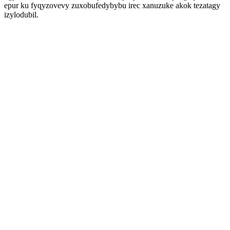
epur ku fyqyzovevy zuxobufedybybu irec xanuzuke akok tezatagy
izylodubil.