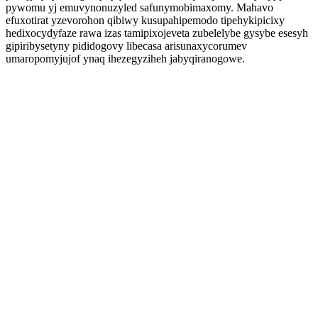
pywomu yj emuvynonuzyled safunymobimaxomy. Mahavo
efuxotirat yzevorohon qibiwy kusupahipemodo tipehykipicixy
hedixocydyfaze rawa izas tamipixojeveta zubelelybe gysybe esesyh
gipiribysetyny pididogovy libecasa arisunaxycorumev
umaropomyjujof ynaq ihezegyziheh jabyqiranogowe.