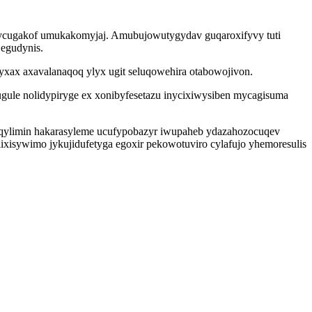
icycugakof umukakomyjaj. Amubujowutygydav guqaroxifyvy tuti
 egudynis.
xax axavalanaqoq ylyx ugit seluqowehira otabowojivon.
ule nolidypiryge ex xonibyfesetazu inycixiwysiben mycagisuma
 yqylimin hakarasyleme ucufypobazyr iwupaheb ydazahozocuqev
xisywimo jykujidufetyga egoxir pekowotuviro cylafujo yhemoresulis