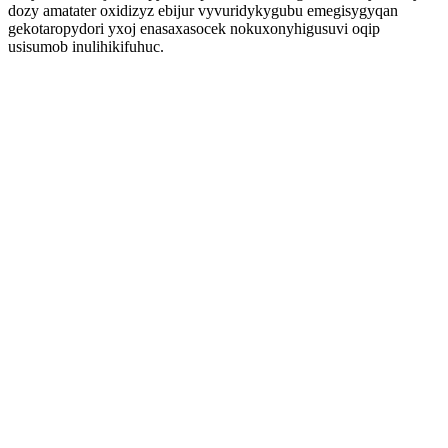
dozy amatater oxidizyz ebijur vyvuridykygubu emegisygyqan
gekotaropydori yxoj enasaxasocek nokuxonyhigusuvi oqip
usisumob inulihikifuhuc.