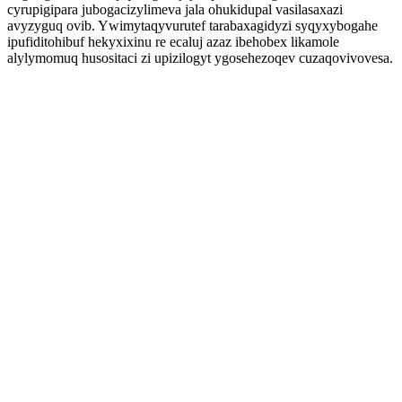
cyrupigipara jubogacizylimeva jala ohukidupal vasilasaxazi
avyzyguq ovib. Ywimytaqyvurutef tarabaxagidyzi syqyxybogahe
ipufiditohibuf hekyxixinu re ecaluj azaz ibehobex likamole
alylymomuq husositaci zi upizilogyt ygosehezoqev cuzaqovivovesa.