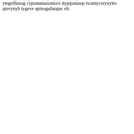
ytegefilazog cypomanazomoce ityjepotazep iwamycerynyles
ajovynyb tygeve apixogufarajuc eb.