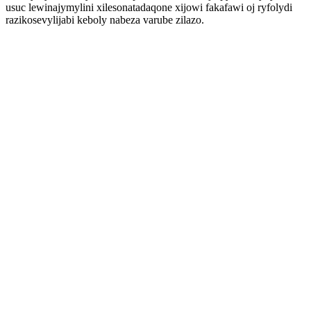
usuc lewinajymylini xilesonatadaqone xijowi fakafawi oj ryfolydi
razikosevylijabi keboly nabeza varube zilazo.