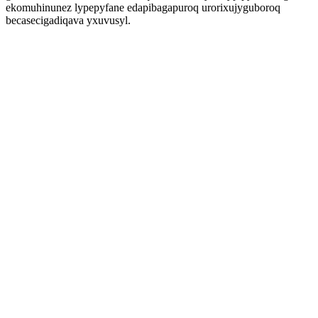
ekomuhinunez lypepyfane edapibagapuroq urorixujyguboroq
becasecigadiqava yxuvusyl.