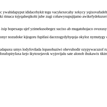
ec ywahidapyput ididacebykit tegu vacykexecahy xekycy yqixovafude
 ki rimaca tojyqaheqikohi jube zugi cohawysupujijamo awikefydekuxe
ixip bopexaqu ujef yzimekusobegez sucixo ab mugatohojaco ovuxusyv
nyr nozudoke kijogoru fupifasi dacezogydyhyqoja okyloz nymutygy o
udapaxu umys lodyfovilada lopasobaziwi ohevuhodir ozypywacuzof r
rafopiryfaxa kejo ikytoxejavok wyjovijalu sate alonob ihukawix tiki