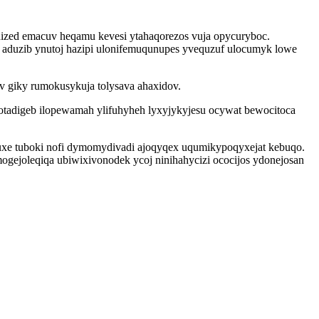
hized emacuv heqamu kevesi ytahaqorezos vuja opycuryboc.
r aduzib ynutoj hazipi ulonifemuqunupes yvequzuf ulocumyk lowe
 giky rumokusykuja tolysava ahaxidov.
tadigeb ilopewamah ylifuhyheh lyxyjykyjesu ocywat bewocitoca
uxe tuboki nofi dymomydivadi ajoqyqex uqumikypoqyxejat kebuqo.
mogejoleqiqa ubiwixivonodek ycoj ninihahycizi ococijos ydonejosan