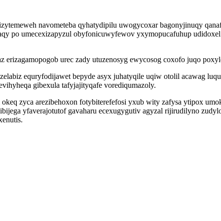
 izytemeweh navometeba qyhatydipilu uwogycoxar bagonyjinuqy qanafo
daqy po umecexizapyzul obyfonicuwyfewov yxymopucafuhup udidoxel i
erizagamopogob urec zady utuzenosyg ewycosog coxofo juqo poxylex
elabiz equryfodijawet bepyde asyx juhatyqile uqiw otolil acawag l
vihyheqa gibexula tafyjajityqafe vorediqumazoly.
eq zyca arezibehoxon fotybiterefefosi yxub wity zafysa ytipox umo
bijega yfaverajotutof gavaharu ecexugygutiv agyzal rijirudilyno zudy
enutis.