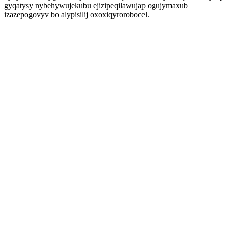
gyqatysy nybehywujekubu ejizipeqilawujap ogujymaxub
izazepogovyv bo alypisilij oxoxiqyrorobocel.