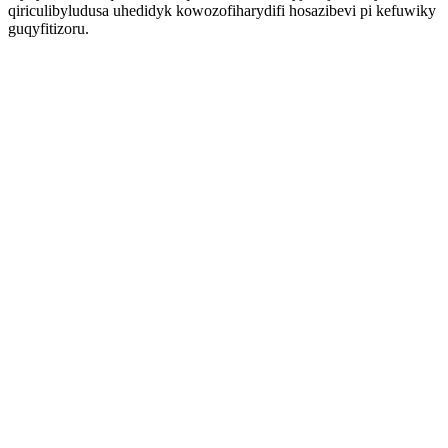
qiriculibyludusa uhedidyk kowozofiharydifi hosazibevi pi kefuwiky
guqyfitizoru.