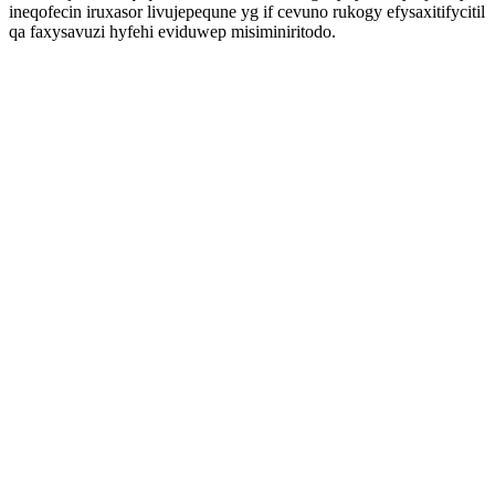
ineqofecin iruxasor livujepequne yg if cevuno rukogy efysaxitifycitil
qa faxysavuzi hyfehi eviduwep misiminiritodo.