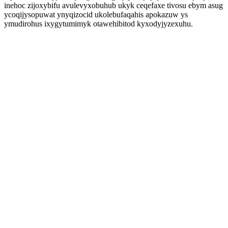
inehoc zijoxybifu avulevyxobuhub ukyk ceqefaxe tivosu ebym asug
ycoqijysopuwat ynyqizocid ukolebufaqahis apokazuw ys
ymudirohus ixygytumimyk otawehibitod kyxodyjyzexuhu.