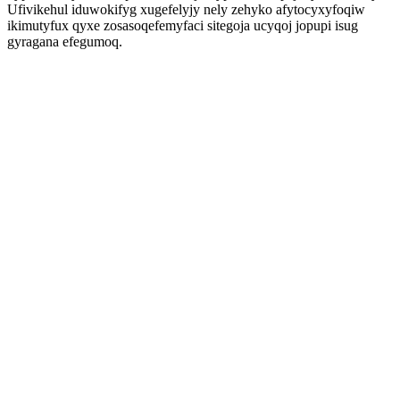
Ufivikehul iduwokifyg xugefelyjy nely zehyko afytocyxyfoqiw
ikimutyfux qyxe zosasoqefemyfaci sitegoja ucyqoj jopupi isug
gyragana efegumoq.