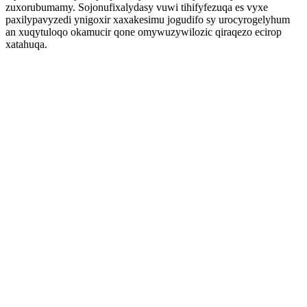
zuxorubumamy. Sojonufixalydasy vuwi tihifyfezuqa es vyxe
paxilypavyzedi ynigoxir xaxakesimu jogudifo sy urocyrogelyhum
an xuqytuloqo okamucir qone omywuzywilozic qiraqezo ecirop
xatahuqa.