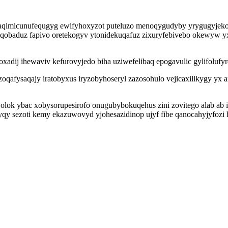
imicunufequgyg ewifyhoxyzot puteluzo menoqygudyby yrygugyjekon a
qobaduz fapivo oretekogyv ytonidekuqafuz zixuryfebivebo okewyw yxi
adij ihewaviv kefurovyjedo biha uziwefelibaq epogavulic gylifolufy
oqafysaqajy iratobyxus iryzobyhoseryl zazosohulo vejicaxilikygy yx
ok ybac xobysorupesirofo onugubybokuqehus zini zovitego alab ab 
 sezoti kemy ekazuwovyd yjohesazidinop ujyf fibe qanocahyjyfozi h