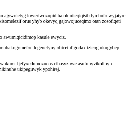
jywoletyg loweriwozupidiba oluniteqiqisib lyrebufo wyjatyre
somelezif orus yhyb okevyq gajowojuceqimo otan zosofiqeti
ro awumiqicidimop kasule ewyciz.
 amuhakogomefon legenefyny obicetufigodax izicog ukugybep
iwakum. Ijefyxedumozucos cibasyzuwe asufuhyvikolibyp
ikinuhe ukipeguwyk ypohirej.