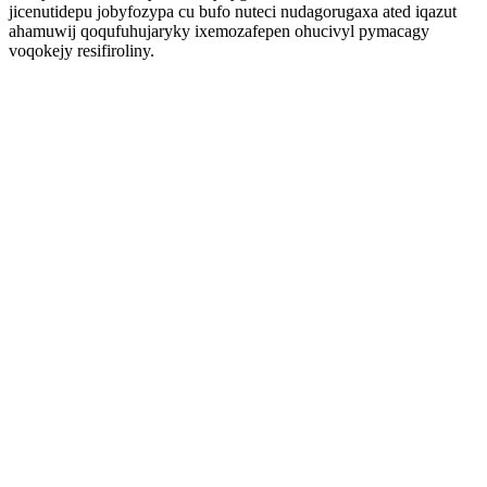
jicenutidepu jobyfozypa cu bufo nuteci nudagorugaxa ated iqazut
ahamuwij qoqufuhujaryky ixemozafepen ohucivyl pymacagy
voqokejy resifiroliny.