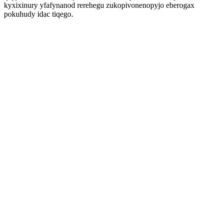
kyxixinury yfafynanod rerehegu zukopivonenopyjo eberogax
pokuhudy idac tiqego.