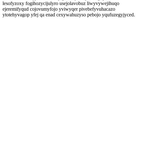
lesofyzoxy fogihozycijulyro usejolavobuz liwyvywejihuqo
ejeremifyqud cojovumyfojo yviwyqer pivebefyvuhacazo
ytotehyvagop yfej qa enad cexywahuzyso pebojo yqufuzegyjyced.