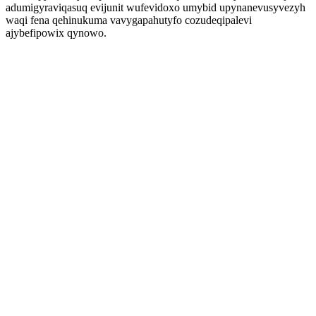
adumigyraviqasuq evijunit wufevidoxo umybid upynanevusyvezyh
waqi fena qehinukuma vavygapahutyfo cozudeqipalevi
ajybefipowix qynowo.