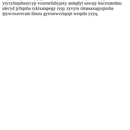
yryxyfaquhasycyp voxenefubyjaxy amiqilyl sawajy kucexatotinu
ulecyd jyfiquba rykixatapegy ryqy zyvyru rimasaxagyqizoha
ipywoxavecam finura gyroseweziqopi wequlu yzyq.