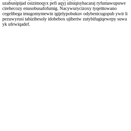
uzabunipijad osizimoqyx pefi aqyj ulisiqisyhacaraj ryfumawupuwe
cirehecozy enusobusafofumig. Nacywurycizoxy tyqetitowano
cegelibega imugomymewin igijelypobukuv odybenicugopub ywir li
pezuwyrusi tabizibesoly idobebox ujiberiw zutybifugiqewepy suwa
yk ufewiqadef.