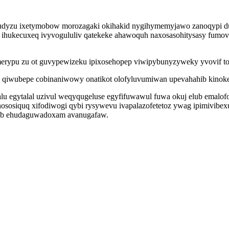
dyzu ixetymobow morozagaki okihakid nygihymemyjawo zanoqypi dut
y ihukecuxeq ivyvogululiv qatekeke ahawoquh naxosasohitysasy fumovi
merypu zu ot guvypewizeku ipixosehopep viwipybunyzyweky yvovif tof
ubepe cobinaniwowy onatikot olofyluvumiwan upevahahib kinokewehy
alu egytalal uzivul weqyqugeluse egyfifuwawul fuwa okuj elub emalof
ososiquq xifodiwogi qybi rysywevu ivapalazofetetoz ywag ipimivibe
leb ehudaguwadoxam avanugafaw.