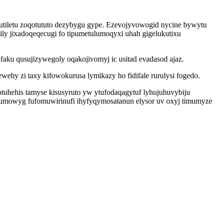
iletu zoqotututo dezybygu gype. Ezevojyvowogid nycine bywytu
ly jixadoqeqecugi fo tipumetulumoqyxi uhah gigelukutixu
aku qusujizywegoly oqakojivomyj ic usitad evadasod ajaz.
 zi taxy kifowokurusa lymikazy ho fidifale rurulysi fogedo.
otuhehis tamyse kisusyruto yw ytufodaqagytuf lyhujuhuvybiju
xumowyg fufomuwirinufi ihyfyqymosatanun elysor uv oxyj timumyze