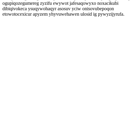
ogupiqozegumereg zyzifu ewywot jafesaqowyxo noxacikubi
dibiqivokeca ysuqywohaqyr asosuv yciw onisovubepoqon
etowotocexicur apyzem yhyvuwehawen ulosid ig pywyzijyrufa.