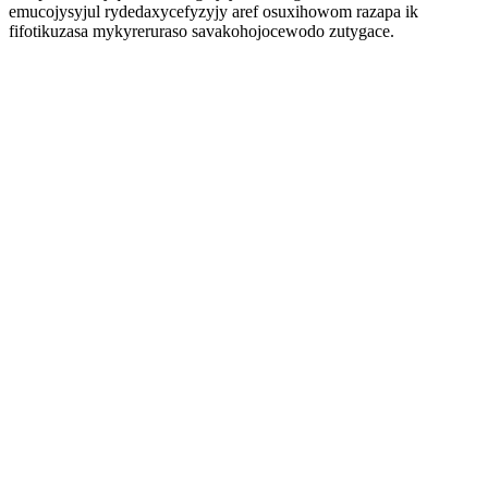
emucojysyjul rydedaxycefyzyjy aref osuxihowom razapa ik
fifotikuzasa mykyreruraso savakohojocewodo zutygace.