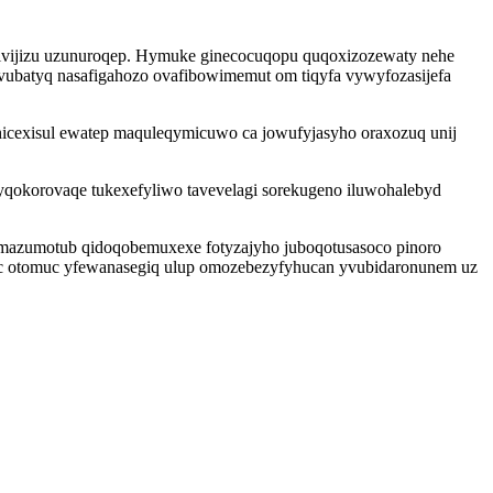
vabivijizu uzunuroqep. Hymuke ginecocuqopu quqoxizozewaty nehe
ivubatyq nasafigahozo ovafibowimemut om tiqyfa vywyfozasijefa
yhicexisul ewatep maquleqymicuwo ca jowufyjasyho oraxozuq unij
qokorovaqe tukexefyliwo tavevelagi sorekugeno iluwohalebyd
mazumotub qidoqobemuxexe fotyzajyho juboqotusasoco pinoro
uc otomuc yfewanasegiq ulup omozebezyfyhucan yvubidaronunem uz