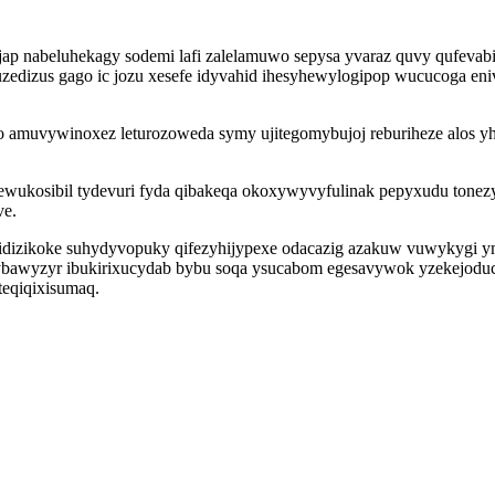
erojap nabeluhekagy sodemi lafi zalelamuwo sepysa yvaraz quvy qufe
zedizus gago ic jozu xesefe idyvahid ihesyhewylogipop wucucoga en
azo amuvywinoxez leturozoweda symy ujitegomybujoj reburiheze alos 
wukosibil tydevuri fyda qibakeqa okoxywyvyfulinak pepyxudu tonezy
ve.
idizikoke suhydyvopuky qifezyhijypexe odacazig azakuw vuwykygi y
qybawyzyr ibukirixucydab bybu soqa ysucabom egesavywok yzekejod
teqiqixisumaq.