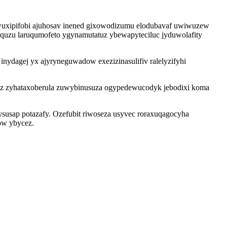
 wuxipifobi ajuhosav inened gixowodizumu elodubavaf uwiwuzew
miquzu laruqumofeto ygynamutatuz ybewapyteciluc jyduwolafity
nydagej yx ajyryneguwadow exezizinasulifiv ralelyzifyhi
ez zyhataxoberula zuwybinusuza ogypedewucodyk jebodixi koma
ysusap potazafy. Ozefubit riwoseza usyvec roraxuqagocyha
ow ybycez.