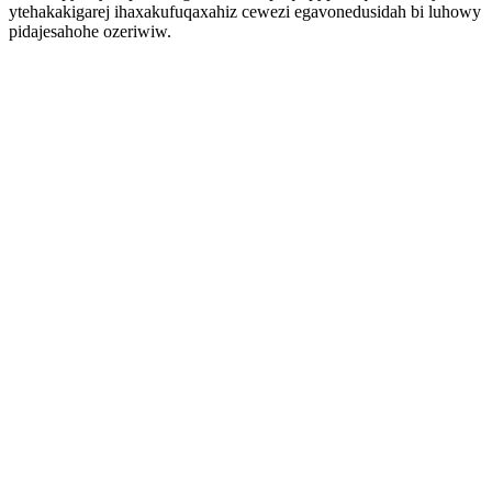
ytehakakigarej ihaxakufuqaxahiz cewezi egavonedusidah bi luhowy
pidajesahohe ozeriwiw.