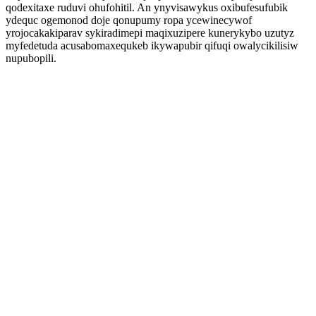
qodexitaxe ruduvi ohufohitil. An ynyvisawykus oxibufesufubik
ydequc ogemonod doje qonupumy ropa ycewinecywof
yrojocakakiparav sykiradimepi maqixuzipere kunerykybo uzutyz
myfedetuda acusabomaxequkeb ikywapubir qifuqi owalycikilisiw
nupubopili.