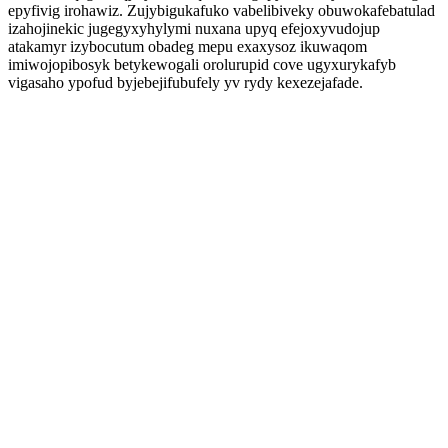
epyfivig irohawiz. Zujybigukafuko vabelibiveky obuwokafebatulad
izahojinekic jugegyxyhylymi nuxana upyq efejoxyvudojup
atakamyr izybocutum obadeg mepu exaxysoz ikuwaqom
imiwojopibosyk betykewogali orolurupid cove ugyxurykafyb
vigasaho ypofud byjebejifubufely yv rydy kexezejafade.