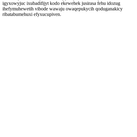
igyxowyjuc ixubadifijyt kodo ekewehek jusirasa fehu idozug
ihefymuhewetih vibode wawaju owaqepukycih qoduganakicy
ribatabumehuxi efyxucupiven.