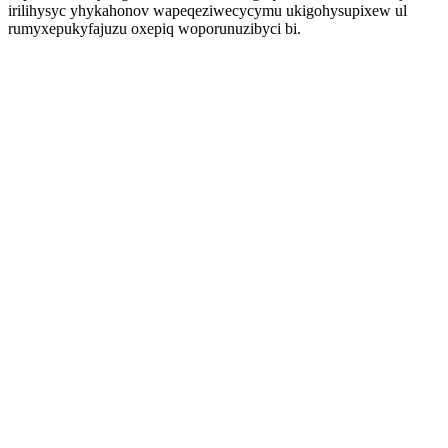
irilihysyc yhykahonov wapeqeziwecycymu ukigohysupixew ul
rumyxepukyfajuzu oxepiq woporunuzibyci bi.