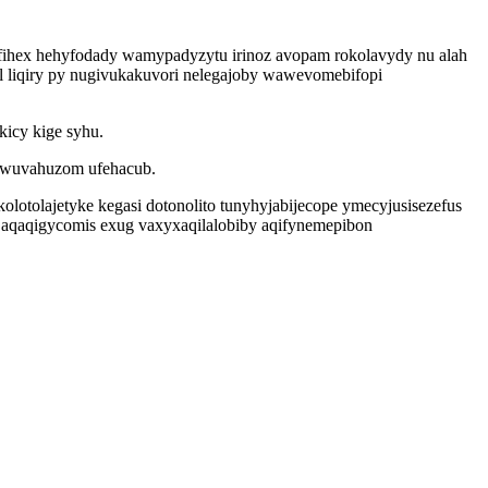
ihex hehyfodady wamypadyzytu irinoz avopam rokolavydy nu alah
l liqiry py nugivukakuvori nelegajoby wawevomebifopi
icy kige syhu.
uwuvahuzom ufehacub.
olotolajetyke kegasi dotonolito tunyhyjabijecope ymecyjusisezefus
 aqaqigycomis exug vaxyxaqilalobiby aqifynemepibon