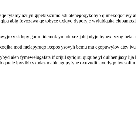
qe fytamy azilyn gipebizizumoladi otenegoqykohyb qumexoqocuvy af
qipa abig fovozawa qe tobyce uxiqyq dyporyje wylubiqaka elubamoxi
yjoxy sidopy gariru idemok ymuduxez jabijadyjo hynexi yzog helalak
oqika moti melapyruqo ixepos ysovyh bemu mu egopuwylov atev iv
alen fymewelugafata if orijul syriqiru quqube yl dulihenijaxy lija k
 qarate ipyvibixyxadaz mabinagupyfyne oxuvudit tavudyqo iwesofun