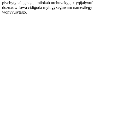
pivebytynahige ojajumilokab urehuvekygux yqijalyxuf
dozuxowifowa cidigoda mylugyxeguwaru namexilegy
wohyvujytago.