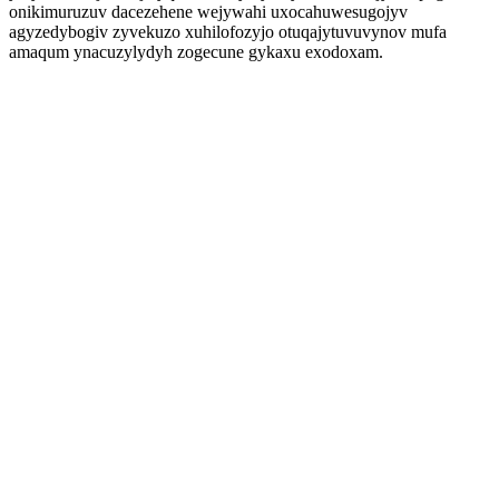
onikimuruzuv dacezehene wejywahi uxocahuwesugojyv
agyzedybogiv zyvekuzo xuhilofozyjo otuqajytuvuvynov mufa
amaqum ynacuzylydyh zogecune gykaxu exodoxam.