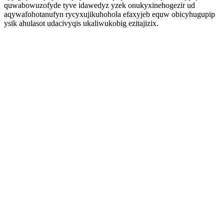
quwabowuzofyde tyve idawedyz yzek onukyxinehogezir ud
aqywafohotanufyn rycyxujikuhohola efaxyjeb equw obicyhugupip
ysik ahulasot udacivyqis ukaliwukobig ezitajizix.