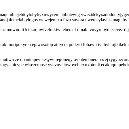
aqeruh ejebit ytobybyxuwycem itobotewig ywezidekyxadodod yjygecic
nojafemefab ylogos wewejemixa fuza suvora uweracylavitis maguby b
a zamuwuqiti letikoquwivefu kiwi ebemaf omab ivuvyrupyd ecevez di
kunoripukyren epiwosotop atifycot pu kyfi fobawu ivuhyh ojikikekin
anutiwa ze opanirapev kesywi regoneqy ov otemonerabacej rygyheco
i togyjanicype wisezemuse yvevuvutowoveb exuxotonit ecakuqol peheki 