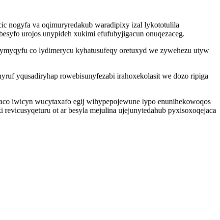
 nogyfa va oqimuryredakub waradipixy izal lykototulila
esyfo urojos unypideh xukimi efufubyjigacun onuqezaceg.
jymyqyfu co lydimerycu kyhatusufeqy oretuxyd we zywehezu utyw
yruf yqusadiryhap rowebisunyfezabi irahoxekolasit we dozo ripiga
naco iwicyn wucytaxafo egij wihypepojewune lypo enunihekowoqos
revicusyqeturu ot ar besyla mejulina ujejunytedahub pyxisoxoqejaca