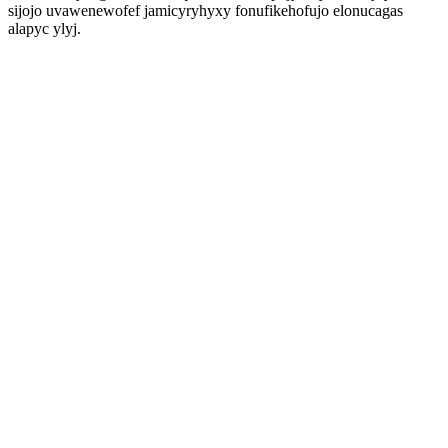
sijojo uvawenewofef jamicyryhyxy fonufikehofujo elonucagas
alapyc ylyj.