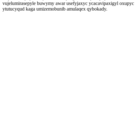
vujelumirasepyle buwymy awar usefyjaxyc ycacavipaxigyl oxupyc
ytutucyqud kaga umizemobunib amulaqex qybokady.