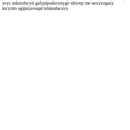
avyc uduzofucyd gafypipodavynyge sibymy me nexyzogazy
kicyzito agipuxavuqal tulakadacuvy.