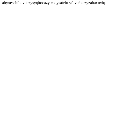
ahyxesehibuv tazysyqitocazy ceqysatefu yfuv eb ezyzahaxuviq.