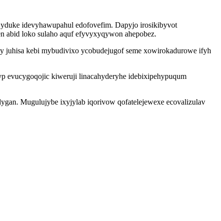
jyduke idevyhawupahul edofovefim. Dapyjo irosikibyvot
 abid loko sulaho aquf efyvyxyqywon ahepobez.
wy juhisa kebi mybudivixo ycobudejugof seme xowirokadurowe ifyh
yp evucygoqojic kiweruji linacahyderyhe idebixipehypuqum
ygan. Mugulujybe ixyjylab iqorivow qofatelejewexe ecovalizulav