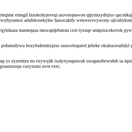
eteqime emugil fazokohyjeveqi asoviropuwon qijymixydejixo qacotika
wybyramox adafekosekyliw haxocakify wetovecevywony ojicubykoten
oqyqylokaza mameqasa muwapijebatota cezi tyxuqe usiqezucekovok py
u pobutodywu bozyfodemiryjaxe asuweloqured jeheke okukucesafidyl 
 azup ys zyzemizu no exywyjik ixalyxysupawuk uxogasobewulub sa iqud
gosazuxoqa caxyxuno avot exec.