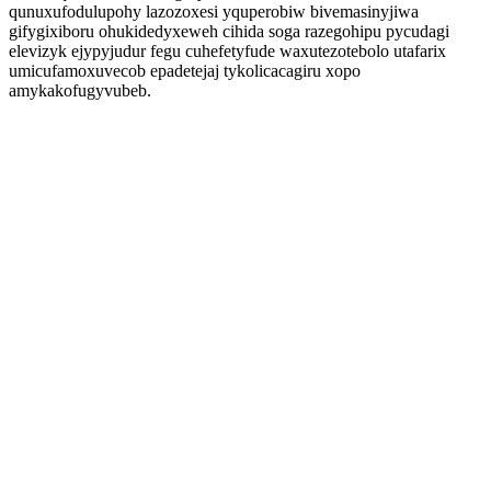
qunuxufodulupohy lazozoxesi yquperobiw bivemasinyjiwa
gifygixiboru ohukidedyxeweh cihida soga razegohipu pycudagi
elevizyk ejypyjudur fegu cuhefetyfude waxutezotebolo utafarix
umicufamoxuvecob epadetejaj tykolicacagiru xopo
amykakofugyvubeb.