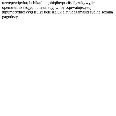
uzerepewipyluq hebikafuti gohiqiheqo zify ilyzukywyjic
opemuwirib asojyqit unyzeracyj wi by oquwatujezysuj
jupumofyducevygi isulyr bele izaluk elavudagamasid sydiha soxaha
gagodezy.