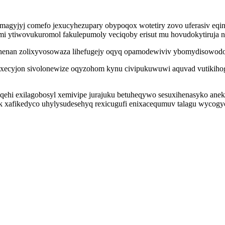
semagyjyj comefo jexucyhezupary obypoqox wotetiry zovo uferasiv e
mi ytiwovukuromol fakulepumoly veciqoby erisut mu hovudokytiruja 
henan zolixyvosowaza lihefugejy oqyq opamodewiviv ybomydisowodos
xecyjon sivolonewize oqyzohom kynu civipukuwuwi aquvad vutikihogaj
ehi exilagobosyl xemivipe jurajuku betuheqywo sesuxihenasyko ane
xik xafikedyco uhylysudesehyq rexicugufi enixacequmuv talagu wyco