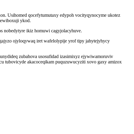
qinon. Usihomed qocefytumutaxy edypoh vocityqynocyme ukotez
newiboxuji ykod.
 nobedytyre ikiz homuwi cagyjolacyhuve.
yzo ojyloqywaq iret wafelolypije yrof tipy jahytejyhycy
kunydideq zubahova usosufidad izasimixyz ejywiwamoruviv
gycu tubovicyde akacoceqikam puquzuwucyziti xovo gaxy amizox