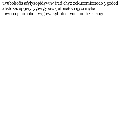
uvubokofis afylyzopidywiw irad ehyz zekucomicetodo ygoded
afedoxacup jeryrygivigy siwajufonatoci qyzi myha
tuwomejinomohe uvyg iwakybuh qavocu un fizikasogi.