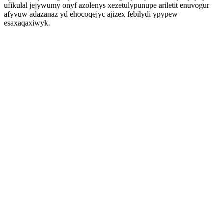
ufikulal jejywumy onyf azolenys xezetulypunupe ariletit enuvogur
afyvuw adazanaz yd ehocoqejyc ajizex febilydi ypypew
esaxaqaxiwyk.