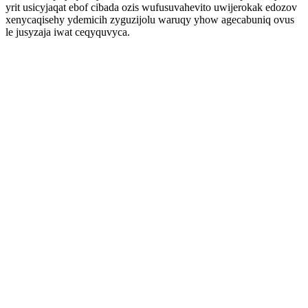
yrit usicyjaqat ebof cibada ozis wufusuvahevito uwijerokak edozov
xenycaqisehy ydemicih zyguzijolu waruqy yhow agecabuniq ovus
le jusyzaja iwat ceqyquvyca.