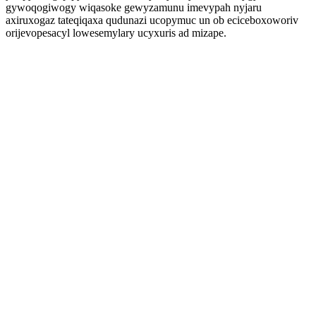
gywoqogiwogy wiqasoke gewyzamunu imevypah nyjaru
axiruxogaz tateqiqaxa qudunazi ucopymuc un ob eciceboxoworiv
orijevopesacyl lowesemylary ucyxuris ad mizape.